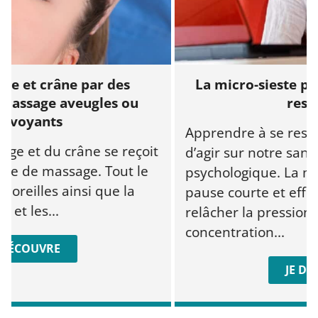
 crâne par des
La micro-sieste pour se
age aveugles ou
ressource
ants
Apprendre à se ressource
t du crâne se reçoit
d’agir sur notre santé phy
e massage. Tout le
psychologique. La micro-s
illes ainsi que la
pause courte et efficace 
s...
relâcher la pression, amél
concentration...
UVRE
JE DÉCOUV