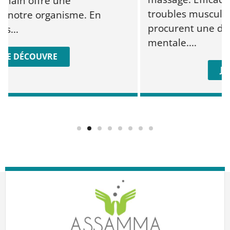
 offre une
troubles musculosquele
re organisme. En
procurent une détente
mentale....
ÉCOUVRE
JE DÉC