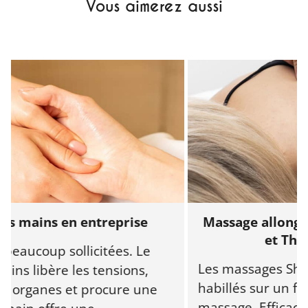
Vous aimerez aussi
ins en entreprise
Massage allongé en e
et Thaï “su
coup sollicitées. Le
Les massages Shiatsu e
ibère les tensions,
habillés sur un futon 
ganes et procure une
massage. Efficaces pou