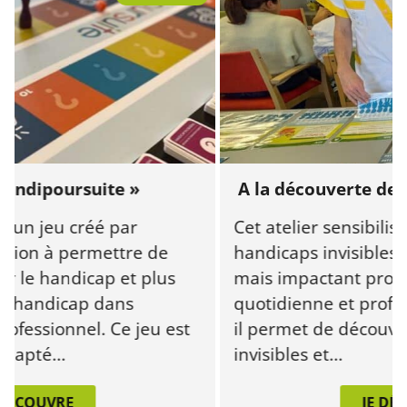
ipoursuite »
A la découverte des han
 jeu créé par
Cet atelier sensibilise à la
on à permettre de
handicaps invisibles, so
handicap et plus
mais impactant profondé
andicap dans
quotidienne et professionn
sionnel. Ce jeu est
il permet de découvrir le
é...
invisibles et...
OUVRE
JE DÉCOUV