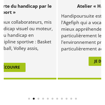
 du handicap par le
Atelier « Handip
t »
Handipoursuite est un je
x collaborateurs, mis
l'Agefiph qui a vocation 
cap visuel ou moteur,
mieux appréhender le ha
 handicap en
particulièrement le han
ine sportive : Basket
l'environnement professi
l, Volley assis,
particulièrement adapté.
JE DÉCOU
OUVRE